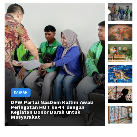
DAERAH
DPW Partai NasDem Kaltim Awali
DAERAH
Peringatan HUT ke-14 dengan
Kegiatan Donor Darah untuk
How thin
Masyarakat
can build